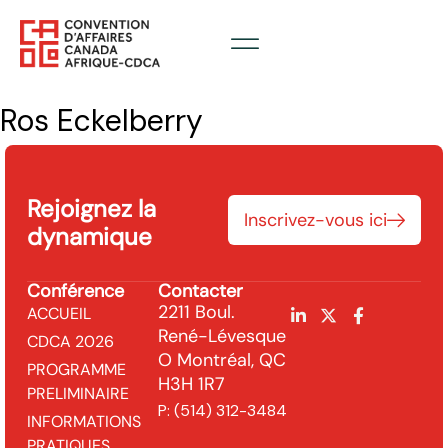
Ros Eckelberry
Rejoignez la
Inscrivez-vous ici
dynamique
Conférence
Contacter
2211 Boul.
ACCUEIL
René-Lévesque
CDCA 2026
O Montréal, QC
PROGRAMME
H3H 1R7
PRELIMINAIRE
P:
(514) 312-3484
INFORMATIONS
PRATIQUES