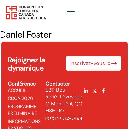
Daniel Foster
Rejoignez la
Inscrivez-vous ici
dynamique
Conférence
Contacter
2211 Boul.
ACCUEIL
René-Lévesque
CDCA 2026
O Montréal, QC
PROGRAMME
H3H 1R7
PRELIMINAIRE
P:
(514) 312-3484
INFORMATIONS
PRATIQUES